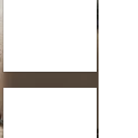
בתל
אביב
בקרוב
בניין
נוסף
בצפון
הישן
בתל