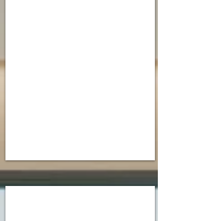
תל
אביב
פראג
3
תל