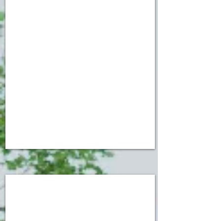
אביב
אוסישקין
46
תל
אביב