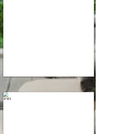
תל
אביב
בקרוב
בניין
נוסף
בצפון
הישן