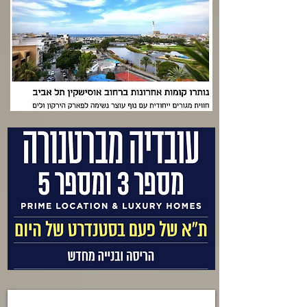
אוסישקין