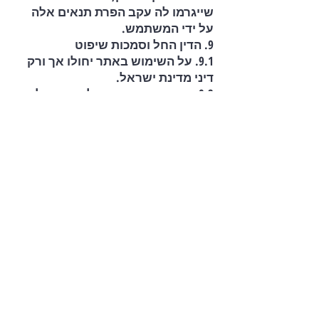
שייגרמו לה עקב הפרת תנאים אלה
על ידי המשתמש.
9. הדין החל וסמכות שיפוט
9.1. על השימוש באתר יחולו אך ורק
דיני מדינת ישראל.
9.2. סמכות השיפוט הבלעדית בכל
הנוגע לתנאים אלה ולשימוש באתר
תהיה לבתי המשפט המוסמכים בתל
אביב-יפו. אם יש לך שאלות בנוגע
לתנאי השימוש, ניתן לפנות אלינו
בכתובת: office @engelnadlan.co.il
Are you interested in carrying out an
urban renewal project or purchasing
apartments directly from the company
and without a brokerage fee?